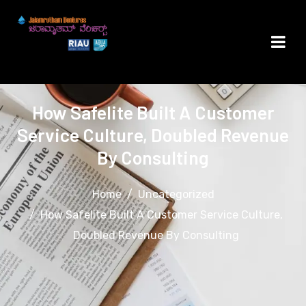
How Safelite Built A Customer
Service Culture, Doubled Revenue
By Consulting
Home
Uncategorized
How Safelite Built A Customer Service Culture,
Doubled Revenue By Consulting