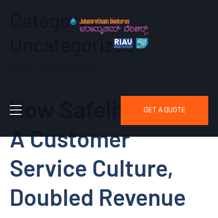
Category:
Uncategorized
Home
Uncategorized
How Safelite Built
GET A QUOTE
A Customer
Service Culture,
Doubled Revenue